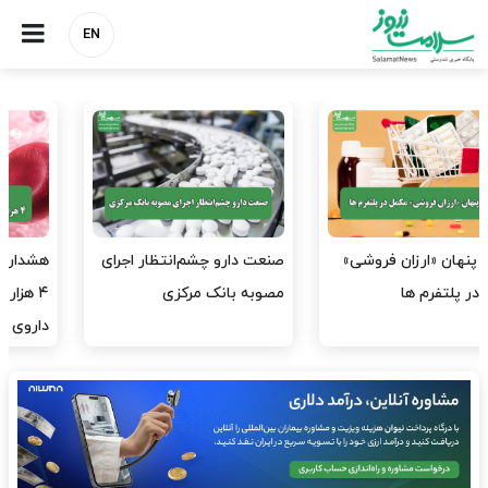
EN
هشدار کانون هموفیلی ایران:
نسخه وزارت بهداشت برای
۴ هزار بیمار ۸ ماه است
مهار پزشک‌نماهای
داروی کافی…
اینستاگرامی/ احراز هویت…