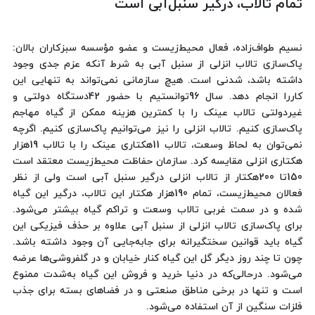
تمام تالاب، درگیر سنبل‌آبی است
نسیم طواف‌زاده، فعال محیط‌زیست و عضو مؤسسه سبزکاران بالان:
پاک‌سازی تالاب انزلی از سنبل آبی به شرط آنکه عزم جدی وجود
داشته باشد، شدنی است. هیچ سازمانی نمی‌تواند به تنهایی این
کاررا انجام دهد. سال 96توانستیم با حضور 42دستگاه دولتی و
غیردولتی تالاب عینک را با کمترین هزینه ممکن از گیاه مهاجم
پاک‌سازی کنیم. تالاب انزلی را نیز می‌توانیم پاک‌سازی کنیم. اگرچه
نمی‌توان به لحاظ وسعت، تالاب 11هکتاری عینک را با تالاب 19هزار
هکتاری انزلی مقایسه کرد. سازمان حفاظت محیط‌زیست معتقد است
150تا 200هکتار از تالاب انزلی درگیر سنبل آبی است ولی از نظر
فعالان محیط‌زیست، تمام 190هزار هکتار این تالاب، درگیر این گیاه
شده و در سمت غربی تالاب وسعت و تراکم گیاه بیشتر می‌شود.
برای پاک‌سازی تالاب انزلی از سنبل آبی علاوه بر حذف فیزیکی این
گیاه باید قوانین سختگیرانه برای جابه‌جایی آن وجود داشته باشد.
چون تا چند روز دیگر گل این گیاه کنار خیابان و در گلفروشی‌ها عرضه
می‌شود. درحالی‌که در دنیا خرید و فروش این گیاه به‌شدت ممنوع
است و تنها در برخی مناطق صنعتی و در فضاهای بسته برای جذب
فلزات سنگین از آن استفاده می‌شود.