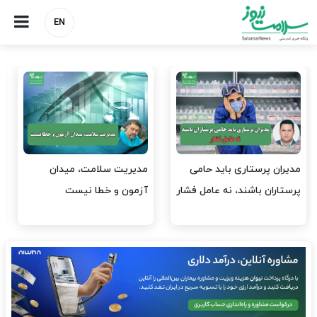
EN
وقت وزیر بهداشت باید صرف
واردات دارو و کالاهای اساسی
افتتاح پروژه‌ها شود؟
باید در اولویت تخصیص ارز
قرار گیرد