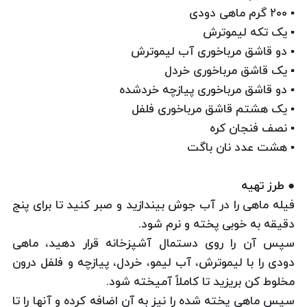
▪ ۲۰۰ گرم ماهی دودی
▪ یک تکه لیموترش
▪ دو قاشق مرباخوری آب لیموترش
▪ یک قاشق مرباخوری خردل
▪ دو قاشق مرباخوری پیازچه خردشده
▪ یک هشتم قاشق مرباخوری فلفل
▪ نصف فنجان کره
▪ هشت عدد نان باگت
● طرز تهیه
فیله ماهی را در آب جوش بیندازید و صبر کنید تا برای پنج
دقیقه به خوبی پخته و نرم شود.
سپس آن را روی دستمال آشپزخانه قرار دهید، ماهی
دودی را با لیموترش، آب لیمو، خردل، پیازچه و فلفل درون
مخلوط کن بریزید تا کاملاً آمیخته شود.
سپس ماهی پخته شده را نیز به آن اضافه کرده و آنها را تا