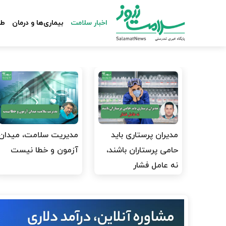
اخبار سلامت
بیماری‌ها و درمان
طب
مدیران پرستاری باید
مدیریت سلامت، میدان
حامی پرستاران باشند،
آزمون و خطا نیست
نه عامل فشار