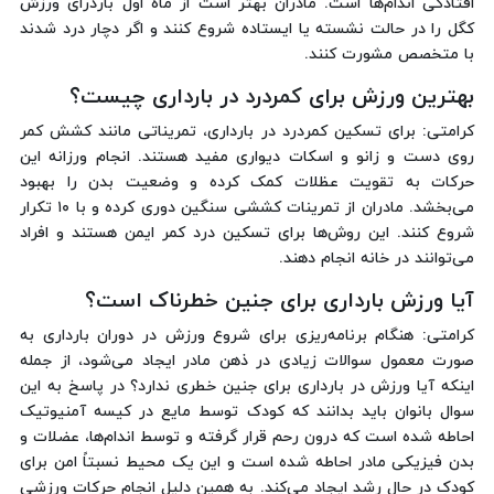
افتادگی اندام‌ها است. مادران بهتر است از ماه اول باردرای ورزش
کگل را در حالت نشسته یا ایستاده شروع کنند و اگر دچار درد شدند
با متخصص مشورت کنند.
بهترین ورزش برای کمردرد در بارداری چیست؟
کرامتی: برای تسکین کمردرد در بارداری، تمریناتی مانند کشش کمر
روی دست و زانو و اسکات دیواری مفید هستند. انجام ورزانه این
حرکات به تقویت عظلات کمک کرده و وضعیت بدن را بهبود
می‌بخشد. مادران از تمرینات کششی سنگین دوری کرده و با ۱۰ تکرار
شروع کنند. این روش‌ها برای تسکین درد کمر ایمن هستند و افراد
می‌توانند در خانه انجام دهند.
آیا ورزش بارداری برای جنین خطرناک است؟
کرامتی: هنگام برنامه‌ریزی برای شروع ورزش در دوران بارداری به
صورت معمول سوالات زیادی در ذهن مادر ایجاد می‌شود، از جمله
اینکه آیا ورزش در بارداری برای جنین خطری ندارد؟ در پاسخ به این
سوال بانوان باید بدانند که کودک توسط مایع در کیسه آمنیوتیک
احاطه شده است که درون رحم قرار گرفته و توسط اندام‌ها، عضلات و
بدن فیزیکی مادر احاطه شده است و این یک محیط نسبتاً امن برای
کودک در حال رشد ایجاد می‌کند. به همین دلیل انجام حرکات ورزشی