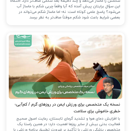
شکمش را ماساژ می‌دهد و چند دقیقه بعد شکمی صاف‌تر دارد، احتمالاً
این سؤال برایتان پیش آمده که آیا واقعاً چربی شکم با ماساژ آب
می‌شود؟ پاسخ علمی کوتاه است: نه؛ اما ماساژ شکم می‌تواند در
بعضی شرایط باعث شود شکم موقتاً صاف‌تر به نظر برسد.
نسخه یک متخصص برای ورزش ایمن در روزهای گرم / کم‌آبی؛
خطری خاموش برای سلامت
با افزایش دمای هوا و تشدید گرمای تابستان، رعایت اصول صحیح
فعالیت بدنی بیش از سایر روزها اهمیت دارد؛ در همین راستا یک
متخصص پزشکی ورزشی با تأکید بر ضرورت تطبیق برنامه ورزشی با