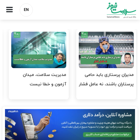
EN
وقت وزیر بهداشت باید صرف
واردات دارو و کالاهای اساسی
افتتاح پروژه‌ها شود؟
باید در اولویت تخصیص ارز
قرار گیرد