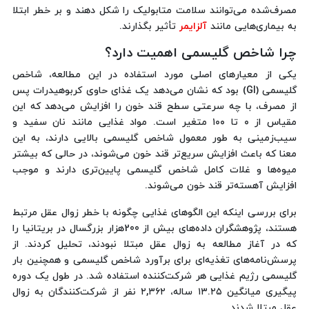
مصرف‌شده می‌توانند سلامت متابولیک را شکل دهند و بر خطر ابتلا
به بیماری‌هایی مانند
آلزایمر
تأثیر بگذارند.
چرا شاخص گلیسمی اهمیت دارد؟
یکی از معیارهای اصلی مورد استفاده در این مطالعه، شاخص
گلیسمی (GI) بود که نشان می‌دهد یک غذای حاوی کربوهیدرات پس
از مصرف، با چه سرعتی سطح قند خون را افزایش می‌دهد که این
مقیاس از ۰ تا ۱۰۰ متغیر است. مواد غذایی مانند نان سفید و
سیب‌زمینی به طور معمول شاخص گلیسمی بالایی دارند، به این
معنا که باعث افزایش سریع‌تر قند خون می‌شوند، در حالی که بیشتر
میوه‌ها و غلات کامل شاخص گلیسمی پایین‌تری دارند و موجب
افزایش آهسته‌تر قند خون می‌شوند.
برای بررسی اینکه این الگوهای غذایی چگونه با خطر زوال عقل مرتبط
هستند، پژوهشگران داده‌های بیش از 200هزار بزرگسال در بریتانیا را
که در آغاز مطالعه به زوال عقل مبتلا نبودند، تحلیل کردند. از
پرسش‌نامه‌های تغذیه‌ای برای برآورد شاخص گلیسمی و همچنین بار
گلیسمی رژیم غذایی هر شرکت‌کننده استفاده شد. در طول یک دوره
پیگیری میانگین ۱۳.۲۵ ساله، ۲,۳۶۲ نفر از شرکت‌کنندگان به زوال
عقل مبتلا شدند.