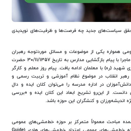
تحقق سیاست‌های جدید چه فرصت‌ها و ظرفیت‌های نوپدیدی
ی همواره یکی از موضوعات و مسائل موردتوجه رهبران
جمهوری اسلامی در پنج دهه گذشته بوده است. این ماجرا با پیام بازگشایی مدارس به تاریخ 30/11/1357 حضرت
ی شهید (ره) با معلمان ادامه یافت. پیام روز معلم و کارگر
رهبر انقلاب در موضوع نظام آموزشی و تربیت رسمی و
ش‌آموزان در اداره مدرسه را می‌توان کلان ایده و دال
انست. از این‌رو تشریح ابعاد این کلان ایده و «بررسی
ه اندیشه‌ورزان و کنشگران این حوزه باشد.
مده مباحث معمولاً متمرکز بر حوزه خط‌مشی‌های عمومی
(قوانین، دستورالعمل‌های اجرایی و...) است. درحالی‌که خط‌مشی‌های عمومی امتداد خط‌مشی‌های هادی (Guide