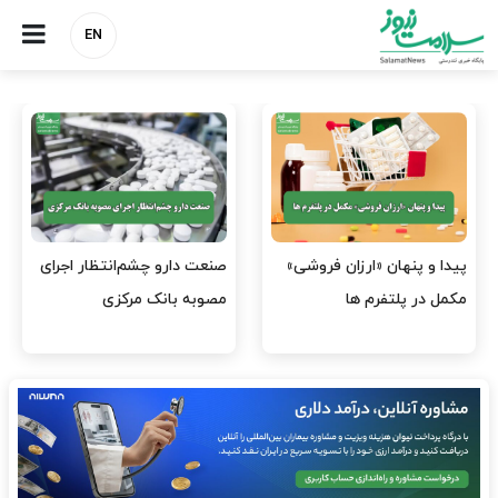
EN
هشدار کانون هموفیلی ایران:
نسخه وزارت بهداشت برای
۴ هزار بیمار ۸ ماه است
مهار پزشک‌نماهای
داروی کافی…
اینستاگرامی/ احراز هویت…