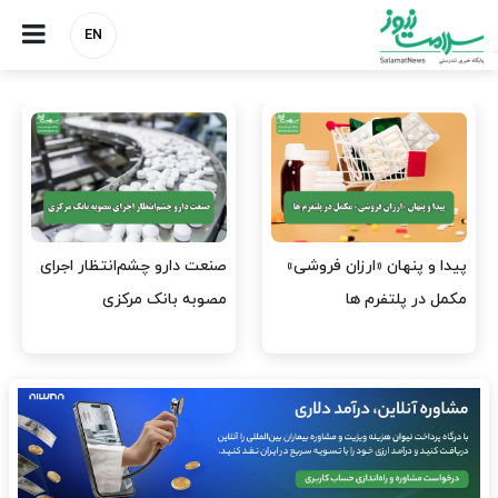
EN
هشدار کانون هموفیلی ایران:
نسخه وزارت بهداشت برای
۴ هزار بیمار ۸ ماه است
مهار پزشک‌نماهای
داروی کافی…
اینستاگرامی/ احراز هویت…