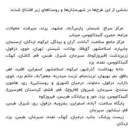
بخشی از این طرح‌ها در شهرستان‌ها و روستاهای زیر افتتاح شدند:‌
مرکز سراج: شبستر، پارس‌آباد، مشهد، پرند، جیرفت، مه‌ولات،
مراغه، خمین، گنبدکاووس، میناب
مرکز جامع سلامت: آبانات، آران و بیدگل، ابرکوه، اردکان، ارسنجان،
چایپاره، اسلامشهر، آق‌قلا، بوانات، شبستر، تهران، خوی، دزفول،
زرین‌دشت (فیروزکوه)، سیرجان، شیراز، طبس، قم، کاشان، کهک،
گنبدکاووس، نقده، یزد
خانه بهداشت: آذرشهر، ابرکوه، اسلامشهر، اسفراین، اقلید، اهر،
بافق، بم، بهبهان، تربت‌جام، تربت حیدریه، جعفرآباد، خاتم یزد، خوی،
داراب، دزفول، دماوند، درمیان (شهری و روستایی)، ری، هامون،
سنندج، سیرجان، شیروان (فاروج)، قم، قشم، کردستان (هرسین)،
گنبدکاووس، یزد، خور و بیابانک، هریس، فیروزکوه
پایگاه سلامت: آباده، اسفراین، بشرویه، دزفول، ری، شیراز، طبس،
قم، نیشابور، سیرجان
زیست پزشک: بناب، درمیان، کهک، نقده، سیرجان، طبس، یزد،
اردکان