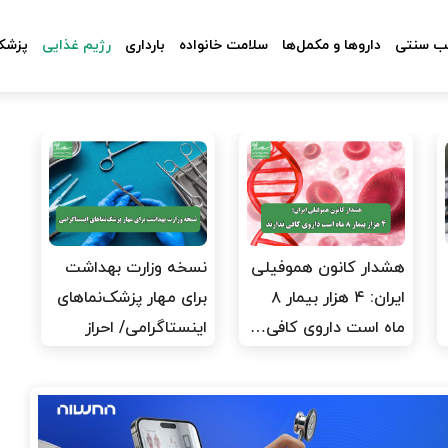
 سنتی
داروها و مکمل‌ها
سلامت خانواده
بارداری
رژیم غذایی
پزشکا
هشدار کانون هموفیلی
نسخه وزارت بهداشت
ایران: ۴ هزار بیمار ۸
برای مهار پزشک‌نماهای
ماه است داروی کافی…
اینستاگرامی/ احراز
هویت…