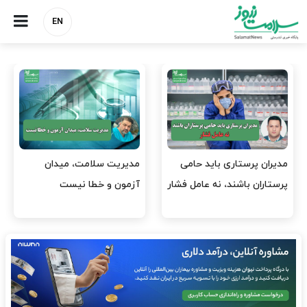
EN
وقت وزیر بهداشت باید صرف
واردات دارو و کالاهای اساسی
افتتاح پروژه‌ها شود؟
باید در اولویت تخصیص ارز
قرار گیرد