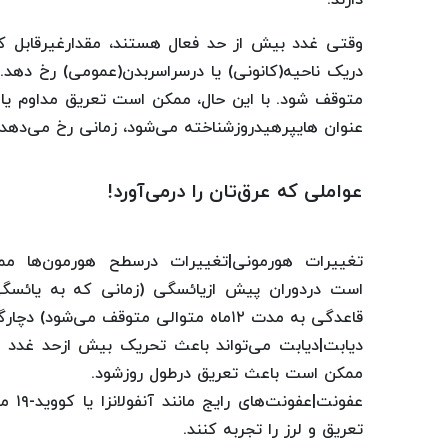
دارند.
وقتی غدد بیش از حد فعال هستند، مقدارغیرقابل ک
دریک ناحیه(کانونی) یا درسراسربدن(عمومی) رخ دهد
متوقف شود. با این حال، ممکن است تعریق مداوم یا
عنوان هایپرهیدروزشناخته می‌شود، زمانی رخ می‌دهد
عواملی که عرق‌تان را درمی‌آورد!
تغییرات هورمونی|تغییرات درسطح هورمون‌ها م
است دردوران پیش ازیائسگی (زمانی که به یائسگی 
قاعدگی به مدت ۱۲ماه متوالی متوقف می‌شود) دچارگرگرفتگی و تعریق شبانه شوند.
دیابت|دیابت می‌تواند باعث تحریک بیش ازحد غدد
ممکن است باعث تعریق درطول روزشود.
عفون
تعریق و لرز را تجربه کنند.