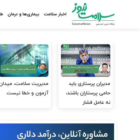
اخبار سلامت
بیماری‌ها و درمان
طب
مدیران پرستاری باید
مدیریت سلامت، میدان
حامی پرستاران باشند،
آزمون و خطا نیست
نه عامل فشار