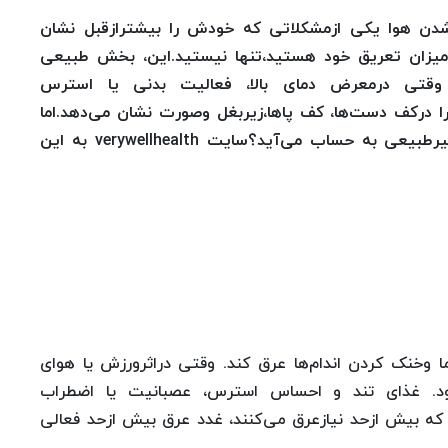
 شدن هوا یکی ازمشکلاتی که خودش را بیشترازقبل نشان
 میزان تعریق خود هستید،تنها نیستید.این، بخش طبیعی
 وقتی درمعرض دمای بالا، فعالیت بدنی یا استرس
ا درکف دست‌ها، کف پاها،زیربغل وصورت نشان می‌دهد.اما
این تعریق تاکی باید ادامه پیدا کند و چه زمانی غیرطبیعی به حساب می‌آید؟سایت verywellhealth به این
وخنک کردن اندام‌ها عرق کند. وقتی دراثرورزش یا هوای
د. غذای تند و احساس استرس، عصبانیت یا اضطراب
 که بیش ازحد نیازعرق می‌کنند، غدد عرق بیش ازحد فعالی