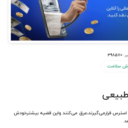
بر:
398570
ش سلامت
طبیعی
ا استرس قرارمی‌گیرند،عرق می‌کنند واین قضیه بیشترخودش
د.