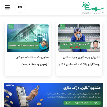
EN
وقت وزیر بهداشت باید صرف
واردات دارو و کالاهای اساسی
افتتاح پروژه‌ها شود؟
باید در اولویت تخصیص ارز
قرار گیرد