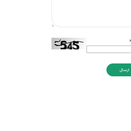
د
ارسال