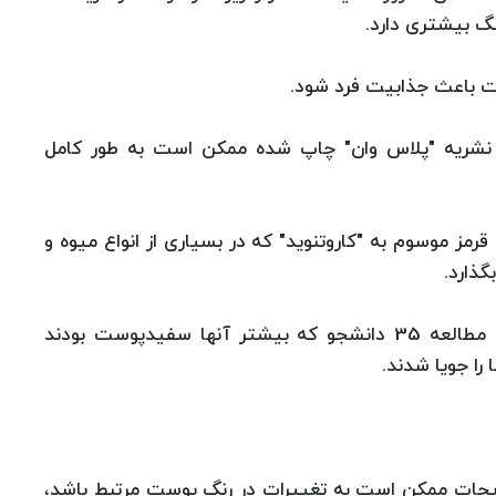
 بیشتری دارد.
 باعث جذابیت فرد شود.
ر نشریه "پلاس وان" چاپ شده ممکن است به طور کامل
رمز موسوم به "کاروتنوید" که در بسیاری از انواع میوه و
ذارد.
دانشمندان دانشگاه سن اندروز طی شش هفته به مطالعه 35 دانشجو که بیشتر آنها سفیدپوست بودند
را جویا شدند.
یجات ممکن است به تغییرات در رنگ پوست مرتبط باشد،