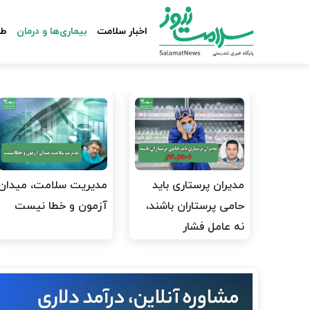
اخبار سلامت
بیماری‌ها و درمان
طب
مدیران پرستاری باید
مدیریت سلامت، میدان
حامی پرستاران باشند،
آزمون و خطا نیست
نه عامل فشار