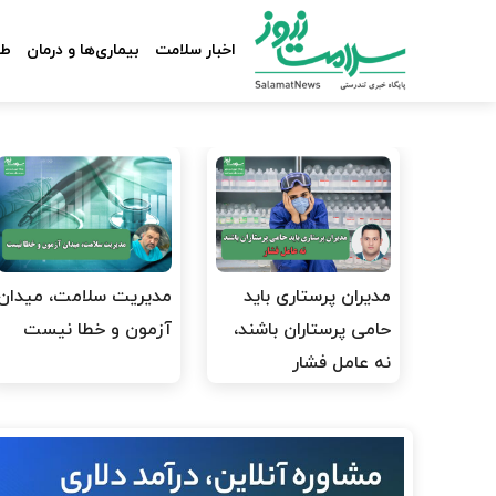
اخبار سلامت
بیماری‌ها و درمان
طب
مدیران پرستاری باید
مدیریت سلامت، میدان
حامی پرستاران باشند،
آزمون و خطا نیست
نه عامل فشار