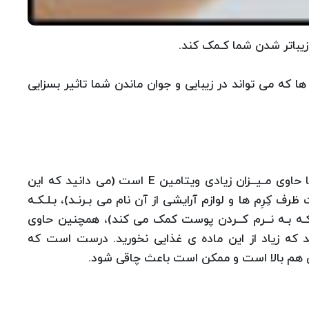
 زیباتر شدن شما کـمک کند.
ها که می تواند در زیبایی و جوان ماندن شما تاثیر بسزایی
بـادام خـواص فـوق العـاده ی ضد پیری دارد. نه تنها حاوی مـیــزان زیادی ویتامین E است (می دانید که این
ف کِرِم ها و لوازم آرایشی از آن نام می بـرنـد)، بـلـکـه
(کـه بـه نــرم کــردن پوست کمک می کند)، همچنین حاوی
 که زیاد از این ماده ی غذایی نخورید. درست است که
یش هم بالا است و ممکن است باعث چاقی شود.