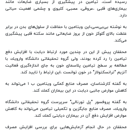
رسیده است، تیامین در پیشگیری از بسیاری ضایعات مانند
بیماری‌های قلبی ،عروقی، عصبی، كلیوی و چشمی اهمیت حیاتی
دارد.
به نوشته بی‌بی‌سی،این ویتامین با حفاظت از سلول‌های بدن در برابر
غلظت بالای گلوكز خون از بروز ضایعاتی مانند سكته قلبی پیشگیری
می‌كند.
محققان پیش از این در چندین مورد ارتباط دیابت با افزایش دفع
تیامین را رد كرده بودند، ولی گروه تحقیقاتی دانشگاه وارویك با
مطالعه بر سطح تیامین پلاسمای خون به جای اندازه‌گیری فعالیت
آنزیم "ترانسكتولاز" در خون توانست ،این ارتباط را تایید كند.
به گفته كارشناسان، مصرف منابع كمكی ویتامین ب ‪ ۱‬می‌تواند به
كاهش عوارض جانبی دیابت در این بیماران كمك كند.
به گفته پروفسور "پل تورنالی" سرپرست گروه تحقیقاتی دانشگاه
وارویك، مصرف منابع جایگزین و تكمیلی تیامین می‌تواند به كاهش
عوارض افزایش دفع آن در بیماران دیابتی كمك كند.
محققان در حال انجام آزمایش‌هایی برای بررسی افزایش مصرف