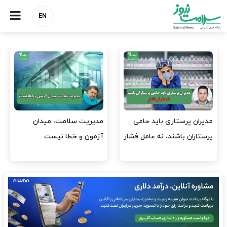
EN
وقت وزیر بهداشت باید صرف
واردات دارو و کالاهای اساسی
افتتاح پروژه‌ها شود؟
باید در اولویت تخصیص ارز
قرار گیرد