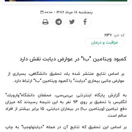
پنجشنبه ۱۸ مرداد ۱۳۸۶ - ۰۰:۰۰
کد خبر:
6137
مراقبت و درمان
كمبود ویتامین "ب‪ "۱‬در عوارض دیابت نقش دارد
بر اساس نتایج منتشر شده یك تحقیق دانشگاهی، بسیاری از
عوارض جانبی بیماری "دیابت" با كمبود ویتامین "ب‪ "۱‬ارتباط دارد.
به گزارش پایگاه اینترنتی بی‌بی‌سی، محققان دانشگاه"وارویك"
انگلیس با تحقیق بر روی ‪ ۹۴‬نفر به این نتیجه رسیدند كه میزان
دفع تیامین (ویتامین ب‪ (۱‬در بیماران دیابتی، ‪ ۱۵‬برابر بیشتر از افراد
سالم است.
بر اساس این تحقیق كه نتایج آن در مجله "دیابتولوجیا" به چاپ