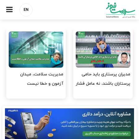
EN
وقت وزیر بهداشت باید صرف
واردات دارو و کالاهای اساسی
افتتاح پروژه‌ها شود؟
باید در اولویت تخصیص ارز
قرار گیرد