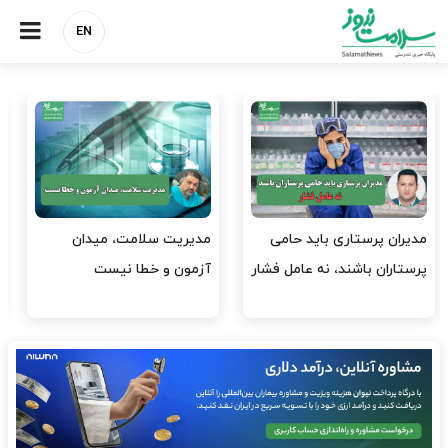
EN
وقت وزیر بهداشت باید صرف
واردات دارو و کالاهای اساسی
افتتاح پروژه‌ها شود؟
باید در اولویت تخصیص ارز
قرار گیرد