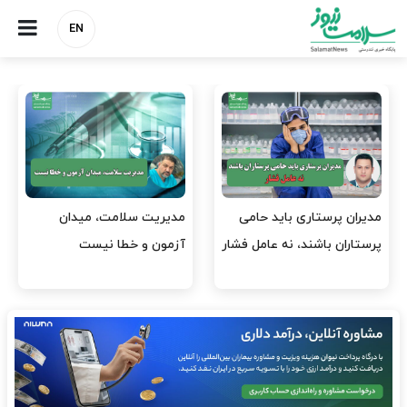
EN
وقت وزیر بهداشت باید صرف
واردات دارو و کالاهای اساسی
افتتاح پروژه‌ها شود؟
باید در اولویت تخصیص ارز
قرار گیرد