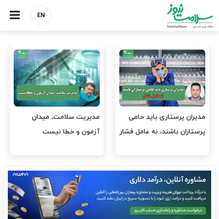
EN
وقت وزیر بهداشت باید صرف
واردات دارو و کالاهای اساسی
افتتاح پروژه‌ها شود؟
باید در اولویت تخصیص ارز
قرار گیرد