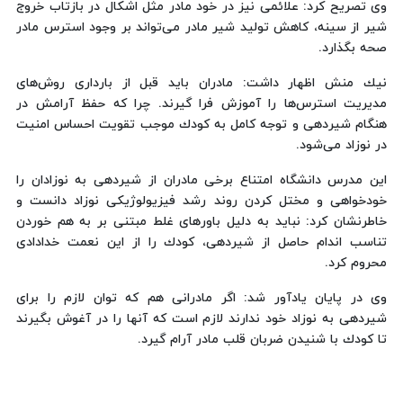
وی تصریح كرد: علائمی نیز در خود مادر مثل اشكال در بازتاب خروج
شیر از سینه، كاهش تولید شیر مادر می‌تواند بر وجود استرس مادر
صحه بگذارد.
نیك منش اظهار داشت: مادران باید قبل از بارداری روش‌های
مدیریت استرس‌ها را آموزش فرا گیرند. چرا كه حفظ آرامش در
هنگام شیردهی و توجه كامل به كودك موجب تقویت‌ احساس امنیت
در نوزاد می‌شود.
این مدرس دانشگاه امتناع برخی مادران از شیردهی به نوزادان را
خودخواهی و مختل كردن روند رشد فیزیولوژیكی نوزاد دانست و
خاطرنشان كرد: نباید به دلیل باورهای غلط مبتنی بر به هم خوردن
تناسب اندام حاصل از شیردهی، كودك را از این نعمت خدادادی
محروم كرد.
وی در پایان یادآور شد: اگر مادرانی هم كه توان لازم را برای
شیردهی به نوزاد خود ندارند لازم است كه آنها را در آغوش بگیرند
تا كودك با شنیدن ضربان قلب مادر آرام گیرد.