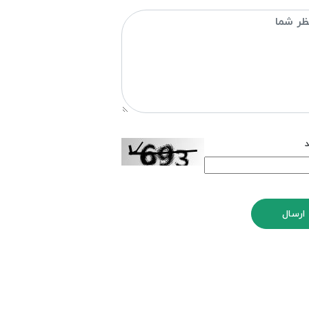
د
ارسال