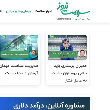
اخبار سلامت
بیماری‌ها و درمان
طب
مدیران پرستاری باید
مدیریت سلامت، میدان
حامی پرستاران باشند،
آزمون و خطا نیست
نه عامل فشار