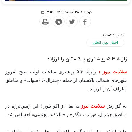
دوشنبه ۲۸ اسفند ۱۳۹۱ - ۱۳:۱۳
کد خبر:
70004
اخبار بین الملل
زلزله ۵.۴ ریشتری پاکستان را لرزاند
سلامت نیوز :
زلزله ۵.۴ ریشتری ساعات اولیه صبح امروز
شهرهای شمالی پاکستان از جمله «چیترال»، «سوات» و مناطق
اطراف آن را لرزاند.
به گزارش
سلامت نیوز
به نقل از اکو نیوز ؛
این زمین‌لرزه در
مناطق چیترال، «بونر»، «گذر» و «مالاکند ایجنسی» احساس شد.
طبق اعلام مرکز لرزه‌نگاری پاکستان، محل وقوع این زلزله در