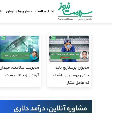
اخبار سلامت
بیماری‌ها و درمان
طب
مدیران پرستاری باید
مدیریت سلامت، میدان
حامی پرستاران باشند،
آزمون و خطا نیست
نه عامل فشار