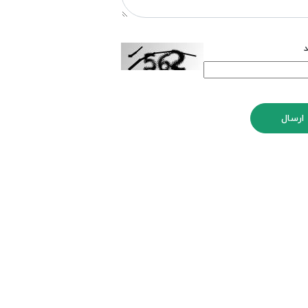
د
ارسال