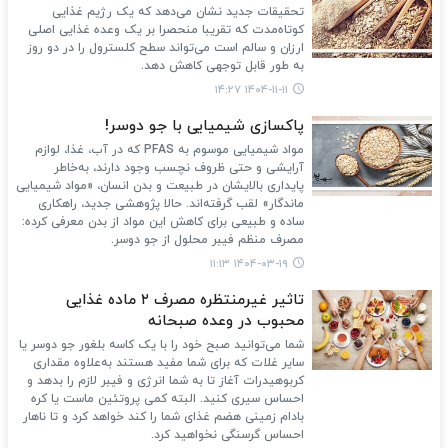
تحقیقات جدید نشان می‌دهد که یک رژیم غذایی
کوتاه‌مدت که تقریبا منحصرا بر یک وعده غذایی اصلی
ارزان و سالم است می‌تواند سطح کلسترول را در دو روز
به طور قابل توجهی کاهش دهد.
۱۴۰۴-۱۱-۱۱ ۱۴:۲۷
پاکسازی شیمیایی با جو دوسر!
مواد شیمیایی موسوم به PFAS که در آب، غذا، لوازم
آرایشی و حتی ظروف نچسب وجود دارند، به‌خاطر
پایداری بالایشان در طبیعت و بدن انسان، «مواد شیمیایی
ماندگار» لقب گرفته‌اند. حالا پژوهشی جدید، راهکاری
ساده و طبیعی برای کاهش این مواد از بدن معرفی کرده:
مصرف منظم فیبر محلول از جو دوسر.
۱۴۰۴-۰۳-۱۹ ۱۱:۱۳
تاثیر غیرمنتظره مصرف ۲ ماده غذایی
محبوب در وعده صبحانه
شما می‌توانید صبح خود را با یک کاسه بلغور جو دوسر یا
سایر غلات که برای شما مفید هستند به‌علاوه مقداری
کربوهیدرات آغاز تا به شما انرژی و فیبر لازم را بدهد و
احساس سیری کنید. البته کمی پروتئین ماست یا کره
بادام زمینی هضم غذای شما را کند خواهد کرد و تا ناهار
احساس گرسنگی نخواهید کرد.