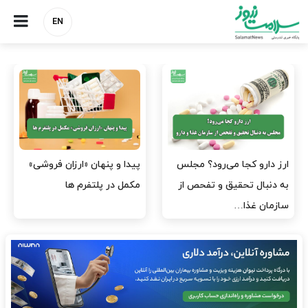
EN
صنعت دارو چشم‌انتظار اجرای
هشدار کانون هموفیلی ایران:
مصوبه بانک مرکزی
۴ هزار بیمار ۸ ماه است
داروی کافی…