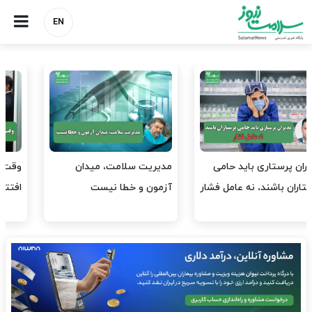
EN
وقت وزیر بهداشت باید صرف
واردات دارو و کالاهای اساسی
افتتاح پروژه‌ها شود؟
باید در اولویت تخصیص ارز
قرار گیرد