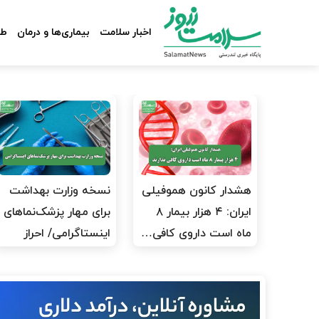
اخبار سلامت
بیماری‌ها و درمان
طب
هشدار کانون هموفیلی
نسخه وزارت بهداشت
ایران: ۴ هزار بیمار ۸
برای مهار پزشک‌نماهای
ماه است داروی کافی…
اینستاگرامی/ احراز
هویت…