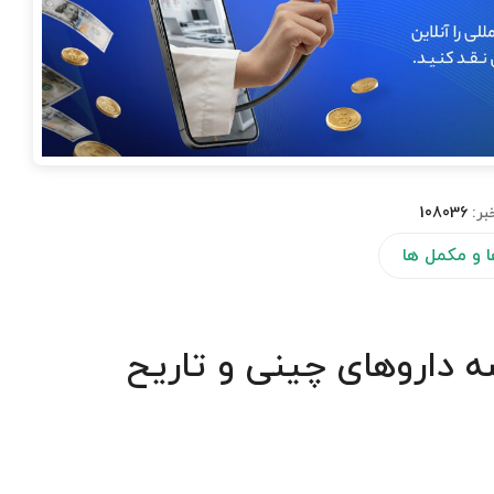
بر:
108036
ا و مکمل ها
ه داروهای چینی و تاریح