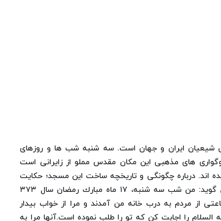
تی شیعیان ایران و جهان است. سه شنبه شب ها و روزهای
واری های مذهبی این مكان مقدس مملو از زایرانی است
نده اند. درباره چگونگی و تاریخچه ساخت این مسجد؛ حكایت
زیر گفته می شود.شیخ حسن بن مثله جمكرانی می گوید: من شب سه شنبه، ۱۷ ماه مبارك رمضان سال ۳۷۳
عتی از مردم به درب خانه من آمدند و مرا از خواب بیدار
السلام را اجابت كن كه تو را طلب نموده است.آنها مرا به