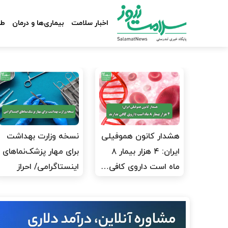
اخبار سلامت
بیماری‌ها و درمان
طب
هشدار کانون هموفیلی
نسخه وزارت بهداشت
ایران: ۴ هزار بیمار ۸
برای مهار پزشک‌نماهای
ماه است داروی کافی…
اینستاگرامی/ احراز
هویت…