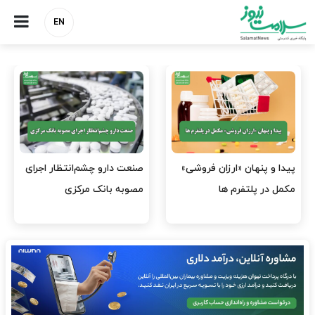
EN
هشدار کانون هموفیلی ایران:
نسخه وزارت بهداشت برای
۴ هزار بیمار ۸ ماه است
مهار پزشک‌نماهای
داروی کافی…
اینستاگرامی/ احراز هویت…