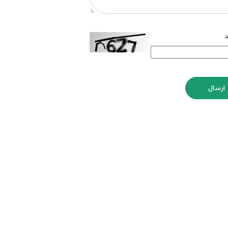
د
ارسال