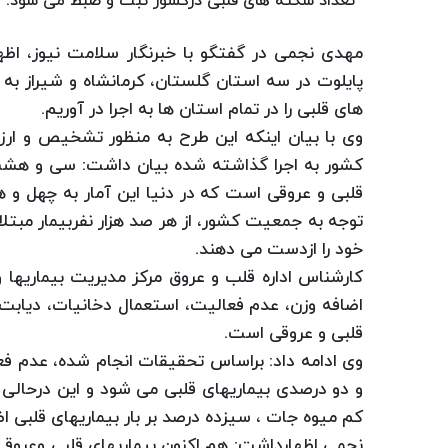
تعداد سکته های قلبی درکشور ثبت و ضبط می شود.
مهدی نجمی در گفتگو با خبرنگار سلامت نیوز، ا
پایلوت در سه استان گلستان، کرمانشاه و شیراز به 
های قلبی را در تمام استان ها به اجرا در آوریم.
وی با بیان اینکه این طرح به منظور تشخیص و ارز
کشور به اجرا گذاشته شده بیان داشت: سی و هشت 
قلبی و عروقی است که در دنیا این آمار به چهل 
توجه به جمعیت کشور، از هر صد هزار نفربیمار مبت
خود را ازدست می دهند.
کارشناس اداره قلب و عروق مرکز مدیریت بیماریها
اضافه وزن، عدم فعالیت، استعمال دخانیات، دیابت،
قلبی و عروقی است.
وی ادامه داد: براساس تحقیقات انجام شده، عدم 
و دو درصدی بیماریهای قلبی می شود و این درحال
کم میوه جات ، سیزده درصد بر بار بیماریهای قلبی ا
نجمی اظهارداشت: هم اکنون بیماریهای قلبی وعروقی 