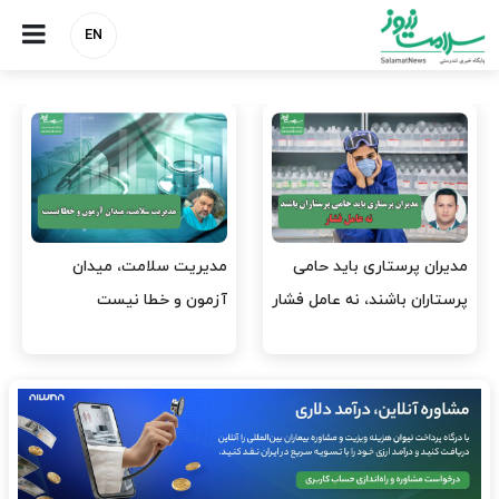
EN
وقت وزیر بهداشت باید صرف
واردات دارو و کالاهای اساسی
افتتاح پروژه‌ها شود؟
باید در اولویت تخصیص ارز
قرار گیرد