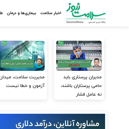
اخبار سلامت
بیماری‌ها و درمان
طب
مدیران پرستاری باید
مدیریت سلامت، میدان
حامی پرستاران باشند،
آزمون و خطا نیست
نه عامل فشار