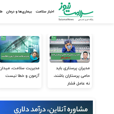
اخبار سلامت
بیماری‌ها و درمان
طب
مدیران پرستاری باید
مدیریت سلامت، میدان
حامی پرستاران باشند،
آزمون و خطا نیست
نه عامل فشار