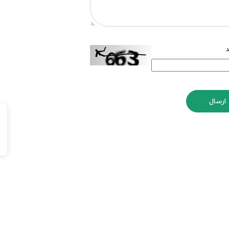
د
ارسال