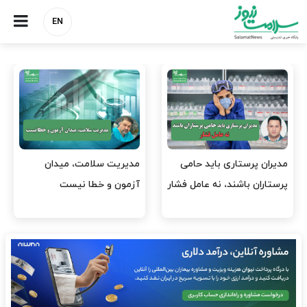
EN
می
مدیریت سلامت، میدان
وقت وزیر بهداشت باید ص
 فشار
آزمون و خطا نیست
افتتاح پروژه‌ها شود؟