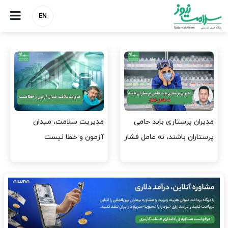
EN
می
مدیریت سلامت، میدان
وقت وزیر بهداشت باید ص
 فشار
آزمون و خطا نیست
افتتاح پروژه‌ها شود؟