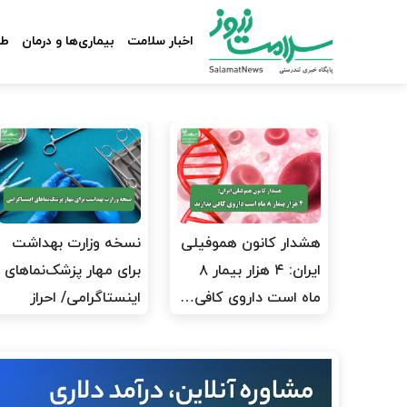
اخبار سلامت
بیماری‌ها و درمان
طب
هشدار کانون هموفیلی
نسخه وزارت بهداشت
ایران: ۴ هزار بیمار ۸
برای مهار پزشک‌نماهای
ماه است داروی کافی…
اینستاگرامی/ احراز
هویت…