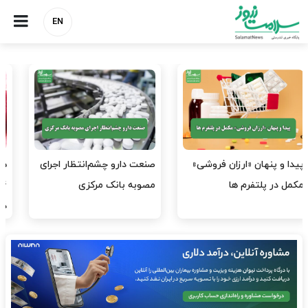
EN
هشدار کانون هموفیلی ایران:
نسخه وزارت بهداشت برای
۴ هزار بیمار ۸ ماه است
مهار پزشک‌نماهای
داروی کافی…
اینستاگرامی/ احراز هویت…