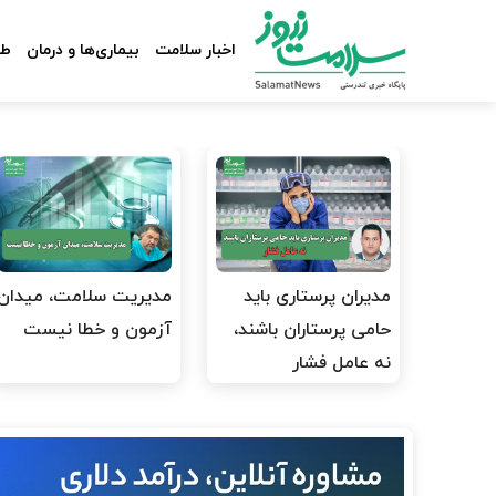
اخبار سلامت
بیماری‌ها و درمان
طب
مدیران پرستاری باید
مدیریت سلامت، میدان
حامی پرستاران باشند،
آزمون و خطا نیست
نه عامل فشار