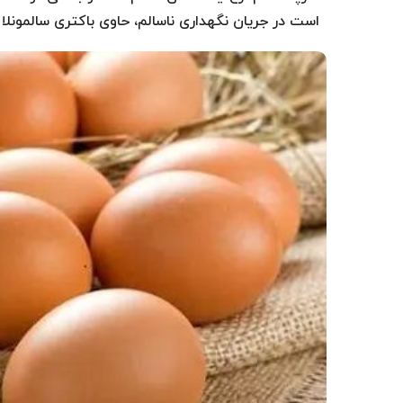
است در جریان نگهداری ناسالم، حاوی باکتری سالمونلا انتریتیدیس (SE) شد