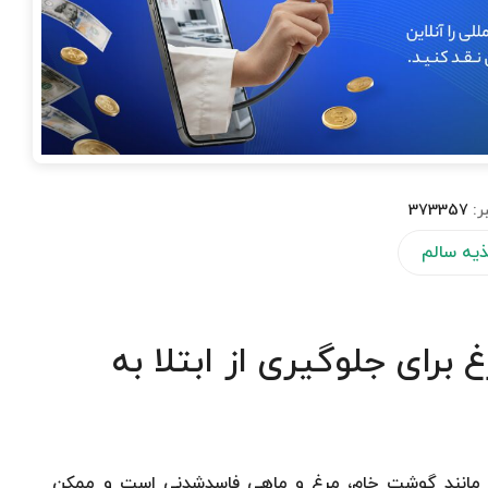
ر:
373357
یه سالم
رای جلوگیری از ابتلا به
 مانند گوشت خام، مرغ و ماهی فاسدشدنی است و ممکن