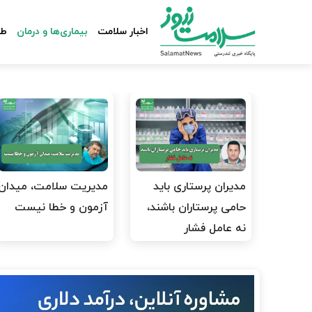
اخبار سلامت
بیماری‌ها و درمان
طب
مدیران پرستاری باید
مدیریت سلامت، میدان
حامی پرستاران باشند،
آزمون و خطا نیست
نه عامل فشار