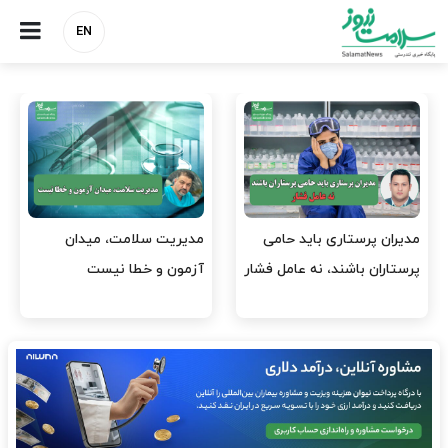
EN
می
مدیریت سلامت، میدان
وقت وزیر بهداشت باید ص
 فشار
آزمون و خطا نیست
افتتاح پروژه‌ها شود؟