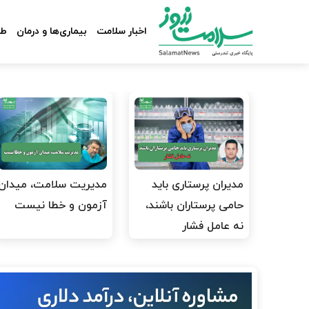
اخبار سلامت
بیماری‌ها و درمان
طب
مدیران پرستاری باید
مدیریت سلامت، میدان
حامی پرستاران باشند،
آزمون و خطا نیست
نه عامل فشار