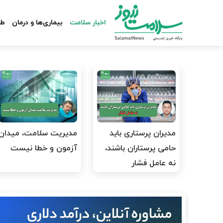
اخبار سلامت
بیماری‌ها و درمان
طب
مدیران پرستاری باید
مدیریت سلامت، میدان
حامی پرستاران باشند،
آزمون و خطا نیست
نه عامل فشار