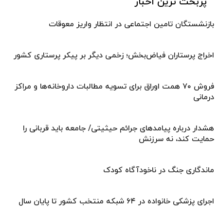
پربحث ترین اخبار
بازنشستگان تامین اجتماعی در انتظار واریز معوقات
اخراج پرستاران فیاض‌بخش؛ زخمی دیگر بر پیکر پرستاری کشور
فروش ۷۰ همت اوراق برای تسویه مطالبات داروخانه‌ها و مراکز
درمانی
هشدار درباره پیامدهای جرائم حیثیتی/ جامعه باید قربانی را
حمایت کند، نه سرزنش
ماندگاری جنگ در ناخودآگاه کودک
اجرای پزشکی خانواده در ۶۴ شبکه منتخب کشور تا پایان سال