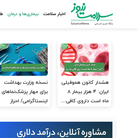
اخبار سلامت
بیماری‌ها و درمان
طب
هشدار کانون هموفیلی
نسخه وزارت بهداشت
ایران: ۴ هزار بیمار ۸
برای مهار پزشک‌نماهای
ماه است داروی کافی…
اینستاگرامی/ احراز
هویت…