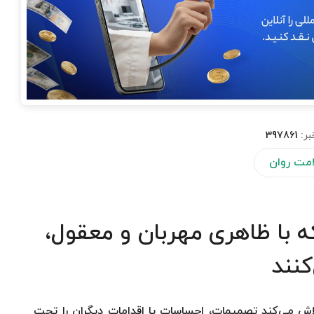
بر:
397861
مت روان
 با ظاهری مهربان و معقول،
کنند
اش می‌کند تصمیمات، احساسات یا اقدامات دیگران را تحت