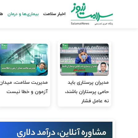
اخبار سلامت
بیماری‌ها و درمان
طب
مدیران پرستاری باید
مدیریت سلامت، میدان
حامی پرستاران باشند،
آزمون و خطا نیست
نه عامل فشار