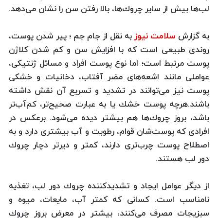
لب‌ها بیش از سایر چروك‌ها، بالا رفتن سن را نشان می‌دهد.
به گزارش
سلامت نیوز
به نقل از جام جم ؛ پیر شدن پوست،
روندی طبیعی است كه با افزایش سن و كم شدن كلاژن
پوست مرتبط است؛ اما نوع پوست افراد و مسائل ژنتیكی،
عواملی مانند اشعه‌های مضر آفتاب، دخانیات و خشكی
پوست نیز می‌توانند در تشدید و تسریع آن نقش داشته
باشند.‌هرچه پوست خشك یا به عبارت صحیح‌تر، كم‌آب‌تر
باشد، بروز چروك‌ها هم بیشتر دیده می‌شود. برعكس در
افرادی كه پوست‌شان قوام، رطوبت و آب بیشتری دارد و به
اصطلاح پوست چرب‌تری دارند، كمتر و دیرتر دچار چروك
دور لب هستند.
از دیگر عوامل ایجاد و تشدیدكننده چروك دور لب، تغذیه
نامناسب است. كسانی كه كمتر آب، مایعات، میوه و
سبزیجات مصرف می‌كنند، بیشتر در معرض بروز چروك