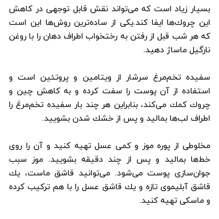
بسیار زیاد است كه می‌تواند نقش قابل توجهی در كاهش
این چروك‌ها ایفا كند.‌یكی از ساده‌ترین روش‌ها این است
كه هر شب قبل از رفتن به رختخواب اطراف دهان را با روغن
نارگیل ماساژ دهید.‌
سفیده تخم‌مرغ سرشار از ویتامین و پروتئین است و
استفاده از آن پوست را سفت كرده و به كاهش چین و
چروك كمك می‌كند، بنابراین هر چند بار سفیده تخم‌مرغ را
اطراف لب‌ها بمالید و پس از خشك شدن بشویید.
مخلوطی از پوره موز و كمی عسل تهیه كنید و آن را روی
خط‌ها بمالید و پس از چند دقیقه بشویید. موز سبب
جوان‌سازی پوست می‌شود.‌ می‌توانید قاشق ماست، یك
قاشق آبلیموی تازه و یك قاشق عسل را با هم تركیب كرده
و ماسكی تهیه كنید.