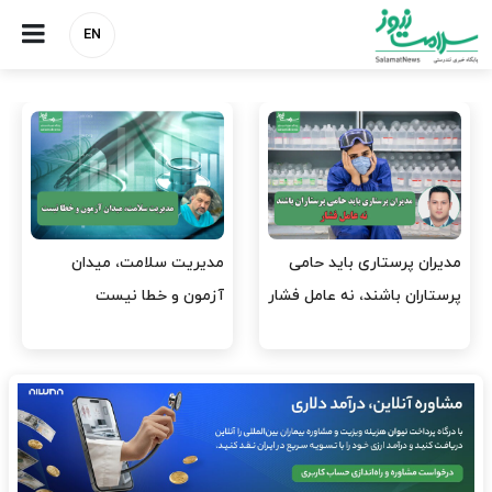
EN
وقت وزیر بهداشت باید صرف
واردات دارو و کالاهای اساسی
افتتاح پروژه‌ها شود؟
باید در اولویت تخصیص ارز
قرار گیرد